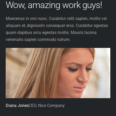
Wow, amazing work guys!
Skip
to
content
Maecenas in orci nunc. Curabitur velit sapien, mollis vel
aliquam et, dignissim consequat eros. Curabitur egestas
quam dapibus arcu egestas mollis. Mauris lacinia
venenatis sapien commodo rutrum.
Diana Jones
CEO, Nice Company