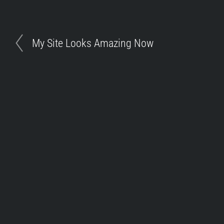
My Site Looks Amazing Now
Toggle
Footer