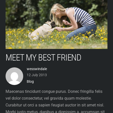
Skip
to
content
MEET MY BEST FRIEND
wesswindale
12 July 2013
Blog
Maecenas tincidunt congue purus. Donec fringilla felis
vel dolor consectetur, vel gravida quam molestie.
Curabitur ut orci a sapien feugiat auctor in sit amet nisl.
Morbi justo metus, dapibus a dignissim a, accumsan sit